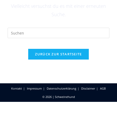
Vielleicht versuchst du es mit einer erneuten
Suche.
ZURÜCK ZUR STARTSEITE
Kontakt
Impressum
Datenschutzerklärung
Disclaimer
AGB
© 2026 | Schweinehund